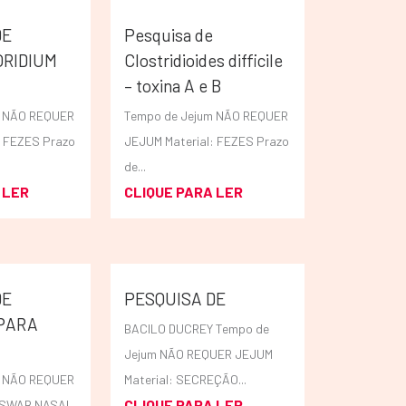
DE
Pesquisa de
RIDIUM
Clostridioides difficile
– toxina A e B
m NÃO REQUER
Tempo de Jejum NÃO REQUER
: FEZES Prazo
JEJUM Material: FEZES Prazo
de...
 LER
CLIQUE PARA LER
DE
PESQUISA DE
PARA
BACILO DUCREY Tempo de
Jejum NÃO REQUER JEJUM
m NÃO REQUER
Material: SECREÇÃO...
CLIQUE PARA LER
l SWAB NASAL