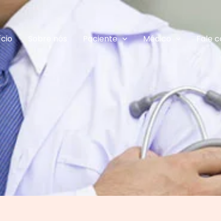
ício
Sobre nós
Paciente
Médico
Fale 