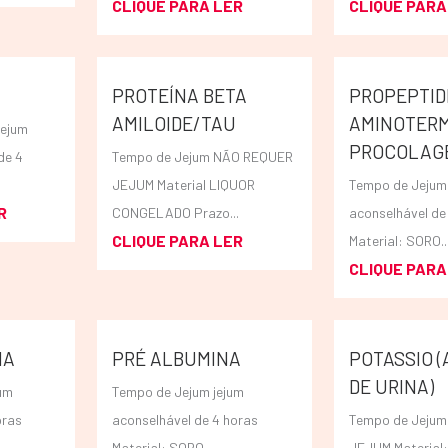
CLIQUE PARA LER
CLIQUE PARA
PROTEÍNA BETA
PROPEPTID
AMILOIDE/TAU
AMINOTERM
Jejum
PROCOLAGE
de 4
Tempo de Jejum NÃO REQUER
JEJUM Material LIQUOR
Tempo de Jejum
R
CONGELADO Prazo...
aconselhável de
CLIQUE PARA LER
Material: SORO..
CLIQUE PARA
NA
PRÉ ALBUMINA
POTASSIO 
DE URINA)
um
Tempo de Jejum jejum
oras
aconselhável de 4 horas
Tempo de Jeju
Material: SORO...
JEJUM Material